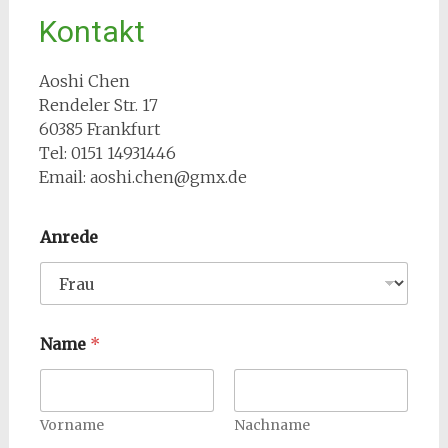
Kontakt
Aoshi Chen
Rendeler Str. 17
60385 Frankfurt
Tel: 0151 14931446
Email: aoshi.chen@gmx.de
Anrede
o
Name
*
d
e
r
E
-
Vorname
Nachname
M